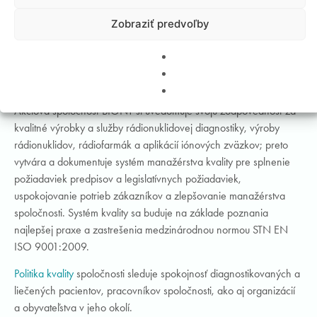
Produkt spoločnosti – rádiofarmakum biontFDG je v súčasnosti
Zobraziť predvoľby
registrovaný okrem Slovenska v ďalších dvoch štátoch Európskej
únie – v Česku a Rakúsku. Ďalší produkt spoločnosti (18F)
Fluorocholine BIONT je zaregistrovaný na Slovensku od roku
2020.
Akciová spoločnosť BIONT si uvedomuje svoju zodpovednosť za
kvalitné výrobky a služby rádionuklidovej diagnostiky, výroby
rádionuklidov, rádiofarmák a aplikácií iónových zväzkov; preto
vytvára a dokumentuje systém manažérstva kvality pre splnenie
požiadaviek predpisov a legislatívnych požiadaviek,
uspokojovanie potrieb zákazníkov a zlepšovanie manažérstva
spoločnosti. Systém kvality sa buduje na základe poznania
najlepšej praxe a zastrešenia medzinárodnou normou STN EN
ISO 9001:2009.
Politika kvality
spoločnosti sleduje spokojnosť diagnostikovaných a
liečených pacientov, pracovníkov spoločnosti, ako aj organizácií
a obyvateľstva v jeho okolí.