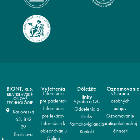
BIONT, a.s.
Vyšetrenia
Dôležite
Oznamovanie
Informácie
Ochrana
BRATISLAVSKÉ
linky
IÓNOVÉ
pre pacientov
osobných
Výroba a QC
TECHNOLÓGIE
Informácie
údajov
Oddelenia a
Karloveská
pre lekárov
Oznamovanie
úseky
63, 842
Informácie k
protispoločenskej
Farmakovigilancia
29
objednávaniu
činnosti
Kontakt
Bratislava
Online