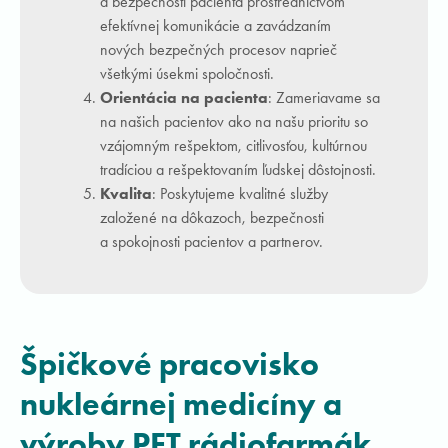
a bezpečnosti pacienta prostredníctvom
efektívnej komunikácie a zavádzaním
nových bezpečných procesov naprieč
všetkými úsekmi spoločnosti.
Orientácia na pacienta
: Zameriavame sa
na našich pacientov ako na našu prioritu so
vzájomným rešpektom, citlivosťou, kultúrnou
tradíciou a rešpektovaním ľudskej dôstojnosti.
Kvalita
: Poskytujeme kvalitné služby
založené na dôkazoch, bezpečnosti
a spokojnosti pacientov a partnerov.
Špičkové pracovisko
nukleárnej medicíny a
výroby PET rádiofarmák
.