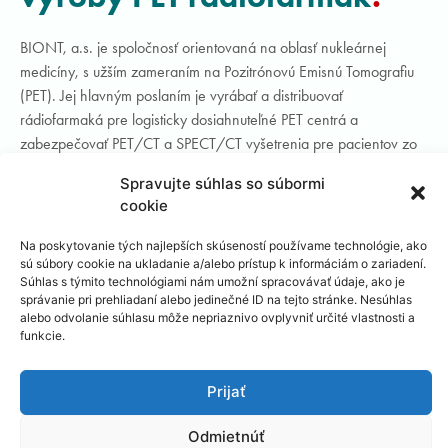
BIONT, a.s. je spoločnosť orientovaná na oblasť nukleárnej
medicíny, s užším zameraním na Pozitrónovú Emisnú Tomografiu
(PET). Jej hlavným poslaním je vyrábať a distribuovať
rádiofarmaká pre logisticky dosiahnuteľné PET centrá a
zabezpečovať PET/CT a SPECT/CT vyšetrenia pre pacientov zo
SR ako aj zo zahraničia. S hlavnou činnosťou úzko súvisí aj
Spravujte súhlas so súbormi
výskum a vývoj prípravy rádionuklidov, rádiofarmák, výrobného
cookie
zariadenia a v neposlednej miere aj vzdelávanie, školenia a
šírenie vlastného know-how.
Na poskytovanie tých najlepších skúseností používame technológie, ako
sú súbory cookie na ukladanie a/alebo prístup k informáciám o zariadení.
Počas krátkej doby od svojho založenia (2005) sa spoločnosť
Súhlas s týmito technológiami nám umožní spracovávať údaje, ako je
správanie pri prehliadaní alebo jedinečné ID na tejto stránke. Nesúhlas
zaradila medzi popredných poskytovateľov ambulantnej
alebo odvolanie súhlasu môže nepriaznivo ovplyvniť určité vlastnosti a
zdravotnej starostlivosti v odbore nukleárna medicína. Už v prvom
funkcie.
roku existencie sa začali vyšetrenia pacientov pomocou PET/CT a
SPECT/CT tomografov. Zároveň bola spustená skúšobná licenčná
Prijať
výroba rádiofarmaka 18F-Fludeoxyglukózy (FDG) a od roku
2006 BIONT dodáva FDG všetkým slovenským PET centrám. V r.
Odmietnúť
2009 sa začali pravidelné dodávky rádiofarmák aj do zahraničia.