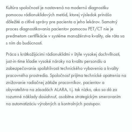
Kultúra spoločnosti je nastavená na modernú diagnostiku
pomocou rádionuklidových metód, ktorej výsledok prináša
dôležité a citlivé správy pre pacienta a jeho lekárov. Samotný
proces diagnostikovania pacientov pomocou PET/CT nie je
predmetom certifikácie v systéme manažérstva kvality, ale ráta sa
s ním do budúcnosti.
Práca s krátkožijúcimi rádionuklidmi v štýle vysokej dochvíľnosti,
just-in-time kladie vysoké nároky na kvalitu personálu a
zabezpečovanie spoľahlivosti technického vybavenia a kvality
pracovného prostredia. Spoločnosť prijíma technické opatrenia na
znižovanie radiačnej záťaže pracovníkov, pacientov a
obyvateľstva na zásadách ALARA, t.j. tak nízko, ako sa dá za
rozumné náklady dosiahnuť, osobitne strategickým smerovaním
na automatizáciu výrobných a kontrolných postupov.