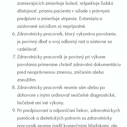
zomierajúcich zmierňuje bolesť, rešpektuje ľudskú
dôstojnosť, priania pacienta v súlade s právnymi
predpismi a zmierňuje utrpenie. Eutanázia a
asistované suicidium sú neprípustné.
Zdravotnícky pracovník, ktorý vykonáva povolanie,
je povinný dbať o svoj odborný rast a sústavne sa
vzdelávať.
Zdravotnícky pracovník je povinný pri výkone
povolania primerane chrániť zdravotnú dokumentáciu
pred neoprávnenou zmenou, zničením alebo
zneužitím.
Zdravotnícky pracovník nesmie sám alebo po
dohovore s inými ordinovať neúčelné diagnostické,
liečebné ani iné výkony.
Pri predpisovaní a odporúčaní liekov, zdravotníckych
pomôcok a dietetických potravín sa zdravotnícky
pracovník nesmie riadiť komerčnými hľadiskami, ale