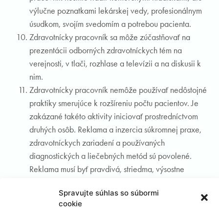
výlučne poznatkami lekárskej vedy, profesionálnym
úsudkom, svojím svedomím a potrebou pacienta.
Zdravotnícky pracovník sa môže zúčastňovať na
prezentácii odborných zdravotníckych tém na
verejnosti, v tlači, rozhlase a televízii a na diskusii k
nim.
Zdravotnícky pracovník nemôže používať nedôstojné
praktiky smerujúce k rozšíreniu počtu pacientov. Je
zakázané takéto aktivity iniciovať prostredníctvom
druhých osôb. Reklama a inzercia súkromnej praxe,
zdravotníckych zariadení a používaných
diagnostických a liečebných metód sú povolené.
Reklama musí byť pravdivá, striedma, výsostne
informujúca a nesmie mať znaky nekalej súťaže. Text
Spravujte súhlas so súbormi
reklamy a jej zverejnenie nesmú znížiť vážnosť
cookie
povolania zdravotníckeho pracovníka.