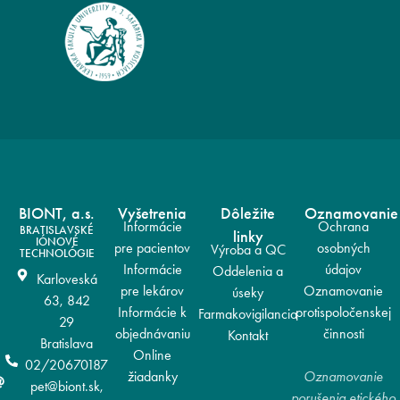
BIONT, a.s.
Vyšetrenia
Dôležite
Oznamovanie
Informácie
Ochrana
BRATISLAVSKÉ
linky
IÓNOVÉ
pre pacientov
osobných
Výroba a QC
TECHNOLÓGIE
Informácie
údajov
Oddelenia a
Karloveská
pre lekárov
Oznamovanie
úseky
63, 842
Informácie k
protispoločenskej
Farmakovigilancia
29
objednávaniu
činnosti
Kontakt
Bratislava
Online
02/20670187
žiadanky
Oznamovanie
pet@biont.sk,
porušenia etického