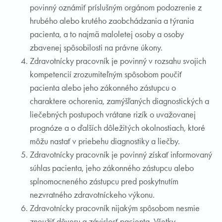
povinný oznámiť príslušným orgánom podozrenie z
hrubého alebo krutého zaobchádzania a týrania
pacienta, a to najmä maloletej osoby a osoby
zbavenej spôsobilosti na právne úkony.
Zdravotnícky pracovník je povinný v rozsahu svojich
kompetencií zrozumiteľným spôsobom poučiť
pacienta alebo jeho zákonného zástupcu o
charaktere ochorenia, zamýšľaných diagnostických a
liečebných postupoch vrátane rizík o uvažovanej
prognóze a o ďalších dôležitých okolnostiach, ktoré
môžu nastať v priebehu diagnostiky a liečby.
Zdravotnícky pracovník je povinný získať informovaný
súhlas pacienta, jeho zákonného zástupcu alebo
splnomocneného zástupcu pred poskytnutím
nezvratného zdravotníckeho výkonu.
Zdravotnícky pracovník nijakým spôsobom nesmie
zneužiť dôveru a závislosť pacienta. Všetky