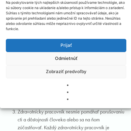
Zdravotnícky pracovník si musí byť vedomý svojho
Na poskytovanie tých najlepších skúseností používame technológie, ako
sú súbory cookie na ukladanie a/alebo prístup k informáciám o zariadení.
postavenia, svojej úlohy v spoločnosti a svojho vplyvu
Súhlas s týmito technológiami nám umožní spracovávať údaje, ako je
na okolie.
správanie pri prehliadaní alebo jedinečné ID na tejto stránke. Nesúhlas
alebo odvolanie súhlasu môže nepriaznivo ovplyvniť určité vlastnosti a
Zdravotnícky pracovník a pacient:
funkcie.
Zdravotnícky pracovník si vo vzťahu k pacientovi plní
Prijať
svoje profesionálne povinnosti.
Zdravotnícky pracovník sa k pacientovi správa
Odmietnúť
korektne, s pochopením, s rešpektovaním intimity a
Zobraziť predvoľby
trpezlivosťou a nezníži sa k hrubému alebo
nemravnému konaniu. Zdravotnícky pracovník
rešpektuje pacienta ako rovnocenného partnera so
všetkými občianskymi právami i povinnosťami vrátane
zodpovednosti za svoje zdravie.
Zdravotnícky pracovník nesmie pomáhať porušovaniu
cti a dôstojnosti človeka alebo sa na ňom
zúčastňovať. Každý zdravotnícky pracovník je