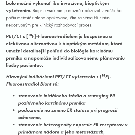
bolo možné vykonať iba invazívne, bioptickým
vyšetrením
. Biopsie však nie je možné realizovať z väčšieho
počtu metastáz alebo opakovane, čím sa stáva ER status
nedostupným pre klinický rozhodovací proces.
18
PET/CT s [
F]-Fluoroestradiolom je bezpečnou a
efektívnou alternatívou k bioptickým metódam, ktorá
umožní detailnejší pohľad do biológie karcinómu
prsníka a napomôže individualizovanému plánovaniu
liečby pacientov.
18
Hlavnými indikáciami PET/CT vyšetrenia s [
F]-
Fluoroestradiol Biont sú:
stanovenie iniciálneho štádia a restaging ER
pozitívneho karcinómu prsníka
podozrenie na zmenu ER statusu pri progresii
ochorenia,
stanovenie heterogenity expresie ER receptorov v
primárnom nádore a jeho metastázach,