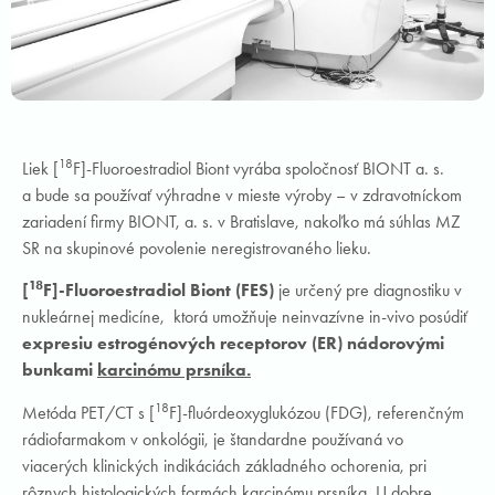
18
Liek [
F]-Fluoroestradiol Biont vyrába spoločnosť BIONT a. s.
a bude sa používať výhradne v mieste výroby – v zdravotníckom
zariadení firmy BIONT, a. s. v Bratislave, nakoľko má súhlas MZ
SR na skupinové povolenie neregistrovaného lieku.
18
[
F]-Fluoroestradiol Biont (FES)
je určený pre diagnostiku v
nukleárnej medicíne, ktorá umožňuje neinvazívne in-vivo posúdiť
expresiu estrogénových receptorov (ER) nádorovými
bunkami
karcinómu prsníka.
18
Metóda PET/CT s [
F]-fluórdeoxyglukózou (FDG), referenčným
rádiofarmakom v onkológii, je štandardne používaná vo
viacerých klinických indikáciách základného ochorenia, pri
rôznych histologických formách karcinómu prsníka. U dobre