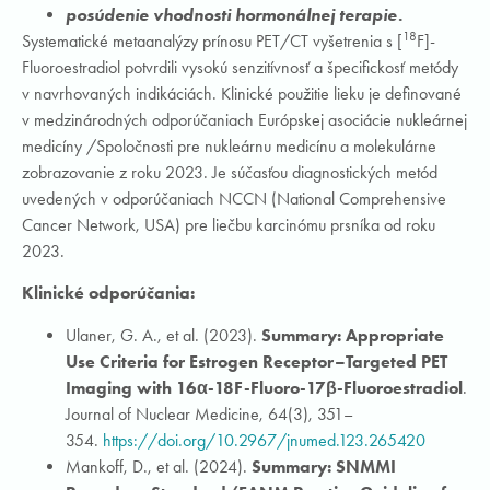
posúdenie vhodnosti hormonálnej terapie.
18
Systematické metaanalýzy prínosu PET/CT vyšetrenia s [
F]-
Fluoroestradiol potvrdili vysokú senzitívnosť a špecifickosť metódy
v navrhovaných indikáciách. Klinické použitie lieku je definované
v medzinárodných odporúčaniach Európskej asociácie nukleárnej
medicíny /Spoločnosti pre nukleárnu medicínu a molekulárne
zobrazovanie z roku 2023. Je súčasťou diagnostických metód
uvedených v odporúčaniach NCCN (National Comprehensive
Cancer Network, USA) pre liečbu karcinómu prsníka od roku
2023.
Klinické odporúčania:
Ulaner, G. A., et al. (2023).
Summary: Appropriate
Use Criteria for Estrogen Receptor–Targeted PET
Imaging with 16α-18F-Fluoro-17β-Fluoroestradiol
.
Journal of Nuclear Medicine, 64(3), 351–
354.
https://doi.org/10.2967/jnumed.123.265420
Mankoff, D., et al. (2024).
Summary: SNMMI