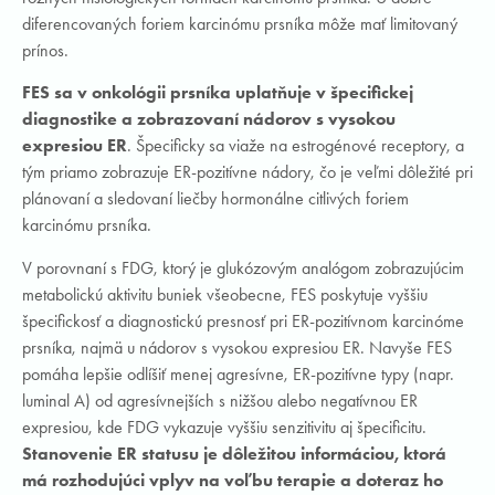
diferencovaných foriem karcinómu prsníka môže mať limitovaný
prínos.
FES sa v onkológii prsníka uplatňuje v špecifickej
diagnostike a zobrazovaní nádorov s vysokou
expresiou ER
. Špecificky sa viaže na estrogénové receptory, a
tým priamo zobrazuje ER-pozitívne nádory, čo je veľmi dôležité pri
plánovaní a sledovaní liečby hormonálne citlivých foriem
karcinómu prsníka.
V porovnaní s FDG, ktorý je glukózovým analógom zobrazujúcim
metabolickú aktivitu buniek všeobecne, FES poskytuje vyššiu
špecifickosť a diagnostickú presnosť pri ER-pozitívnom karcinóme
prsníka, najmä u nádorov s vysokou expresiou ER. Navyše FES
pomáha lepšie odlíšiť menej agresívne, ER-pozitívne typy (napr.
luminal A) od agresívnejších s nižšou alebo negatívnou ER
expresiou, kde FDG vykazuje vyššiu senzitivitu aj špecificitu.
Stanovenie ER statusu je dôležitou informáciou, ktorá
má rozhodujúci vplyv na voľbu terapie a doteraz ho