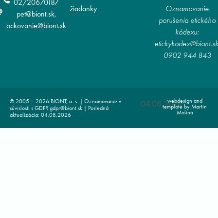
02/20670187
žiadanky
Oznamovanie
pet@biont.sk,
porušenia etického
ockovanie@biont.sk
kódexu:
etickykodex@biont.sk
0902 944 843
webdesign and
© 2005 – 2026 BIONT, a. s. | Oznamovanie v
04.08.2026
template by Martin
súvislosti s GDPR gdpr@biont.sk | Posledná
Malina
aktualizácia: 04.08.2026