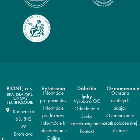
BIONT, a.s.
Vyšetrenia
Dôležite
Oznamovanie
Informácie
Ochrana
BRATISLAVSKÉ
linky
IÓNOVÉ
pre pacientov
osobných
Výroba a QC
TECHNOLÓGIE
Informácie
údajov
Oddelenia a
Karloveská
pre lekárov
Oznamovanie
úseky
63, 842
Informácie k
protispoločenskej
Farmakovigilancia
29
objednávaniu
činnosti
Kontakt
Bratislava
Online