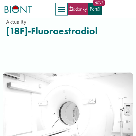
Žiadanky
Portál
Aktuality
[18F]-Fluoroestradiol