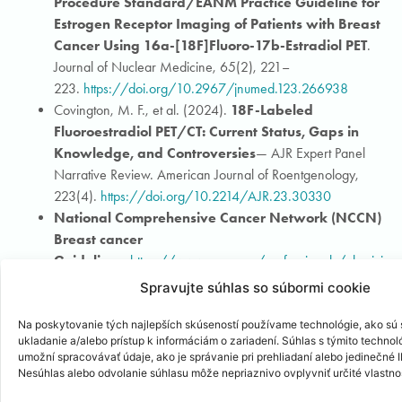
Procedure Standard/EANM Practice Guideline for
Estrogen Receptor Imaging of Patients with Breast
Cancer Using 16a-[18F]Fluoro-17b-Estradiol PET
.
Journal of Nuclear Medicine, 65(2), 221–
223.
https://doi.org/10.2967/jnumed.123.266938
Covington, M. F., et al. (2024).
18F-Labeled
Fluoroestradiol PET/CT: Current Status, Gaps in
Knowledge, and Controversies
— AJR Expert Panel
Narrative Review. American Journal of Roentgenology,
223(4).
https://doi.org/10.2214/AJR.23.30330
National Comprehensive Cancer Network (NCCN)
Breast cancer
Guidelines
.
https://www.nccn.org/professionals/physician_
Spravujte súhlas so súbormi cookie
Žiadanka je na tejto adrese
18f-fluorestradiol
.
Na poskytovanie tých najlepších skúseností používame technológie, ako sú
V prípade otázok kontaktujte primára PET Centra BIONT a. s.
ukladanie a/alebo prístup k informáciám o zariadení. Súhlas s týmito techno
umožní spracovávať údaje, ako je správanie pri prehliadaní alebo jedinečné ID
MUDr. Pavla Povinca, PhD.
Nesúhlas alebo odvolanie súhlasu môže nepriaznivo ovplyvniť určité vlastnos