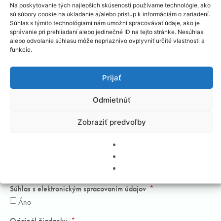
Na poskytovanie tých najlepších skúseností používame technológie, ako
sú súbory cookie na ukladanie a/alebo prístup k informáciám o zariadení.
Telefonický kontakt na odosielajúceho lekára (bez medzier a
Súhlas s týmito technológiami nám umožní spracovávať údaje, ako je
znamienka plus, iba číslice)
správanie pri prehliadaní alebo jedinečné ID na tejto stránke. Nesúhlas
alebo odvolanie súhlasu môže nepriaznivo ovplyvniť určité vlastnosti a
funkcie.
Emailová adresa odosielajúceho lekára
Prijať
Odmietnúť
Prehlásenie lekára
Zobraziť predvoľby
Áno
Označením lekár prehlasuje, že pacienta vyšetril a považuje
PET/CT vyšetrenie za vhodné a predpokladá jeho prínos pre
ďalší osud pacienta a vyšetrenie považuje za neodkladné
Súhlas s elektronickým spracovaním údajov
Áno
Originál žiadanky