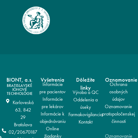
BIONT, a.s.
Vyšetrenia
Dôležite
Oznamovanie
Informácie
Ochrana
BRATISLAVSKÉ
linky
IÓNOVÉ
pre pacientov
osobných
Výroba a QC
TECHNOLÓGIE
Informácie
údajov
Oddelenia a
Karloveská
pre lekárov
Oznamovanie
úseky
63, 842
Informácie k
protispoločenskej
Farmakovigilancia
29
objednávaniu
činnosti
Kontakt
Bratislava
Online
02/20670187
žiadanky
Oznamovanie