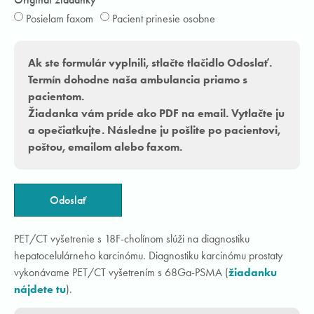
Posielam faxom
Pacient prinesie osobne
Ak ste formulár vyplnili, stlačte tlačidlo Odoslať.
Termín dohodne naša ambulancia priamo s
pacientom.
Žiadanka vám príde ako PDF na email. Vytlačte ju
a opečiatkujte. Následne ju pošlite po pacientovi,
poštou, emailom alebo faxom.
Odoslať
PET/CT vyšetrenie s 18F-cholínom slúži na diagnostiku
hepatocelulárneho karcinómu. Diagnostiku karcinómu prostaty
vykonávame PET/CT vyšetrením s 68Ga-PSMA (
žiadanku
nájdete tu
).